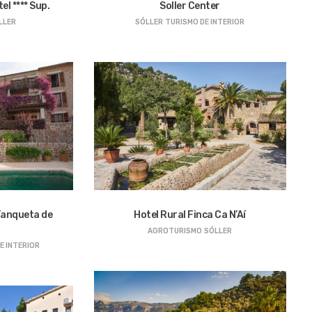
l **** Sup.
Soller Center
LLER
SÓLLER
TURISMO DE INTERIOR
Tanqueta de
Hotel Rural Finca Ca N’Aí
AGROTURISMO
SÓLLER
E INTERIOR