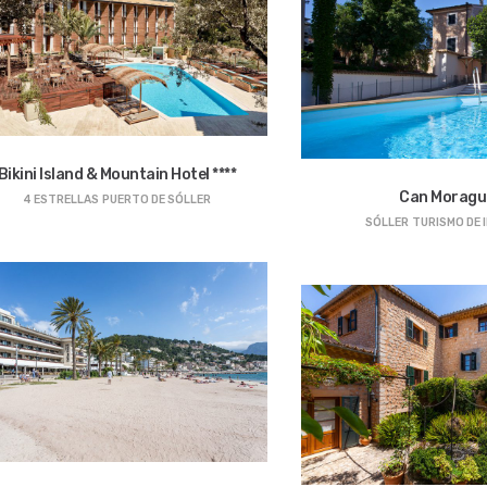
Bikini Island & Mountain Hotel ****
Can Moragu
4 ESTRELLAS
PUERTO DE SÓLLER
SÓLLER
TURISMO DE 