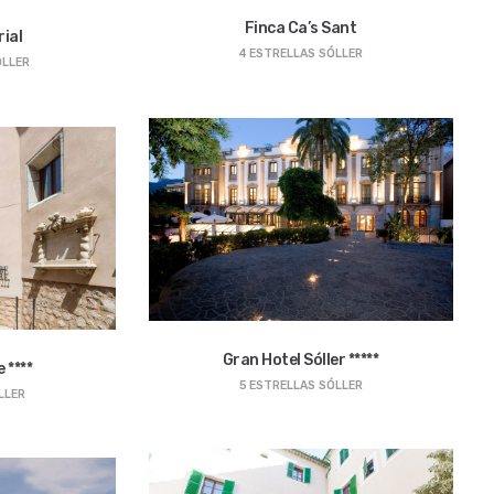
Finca Ca’s Sant
ial
4 ESTRELLAS
SÓLLER
ÓLLER
Gran Hotel Sóller *****
 ****
5 ESTRELLAS
SÓLLER
LLER