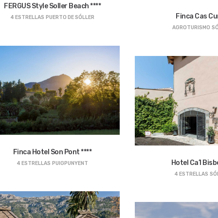
FERGUS Style Soller Beach ****
Finca Cas Cur
4 ESTRELLAS
PUERTO DE SÓLLER
AGROTURISMO
S
Finca Hotel Son Pont ****
Hotel Ca’l Bisbe
4 ESTRELLAS
PUIGPUNYENT
4 ESTRELLAS
SÓ