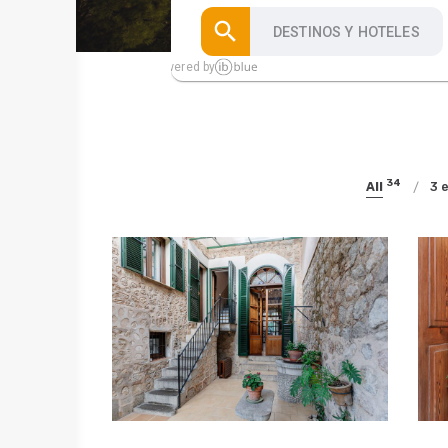
34
All
3 