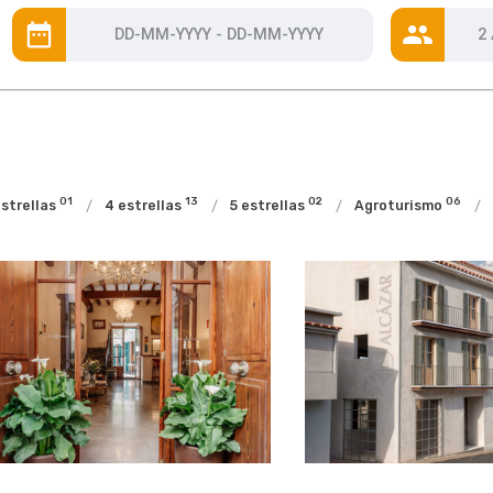
01
13
02
06
estrellas
4 estrellas
5 estrellas
Agroturismo