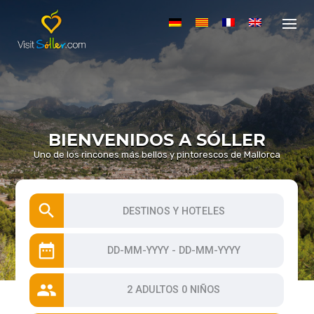
S
k
i
p
t
o
c
o
n
BIENVENIDOS A SÓLLER
t
e
Uno de los rincones más bellos y pintorescos de Mallorca
n
t