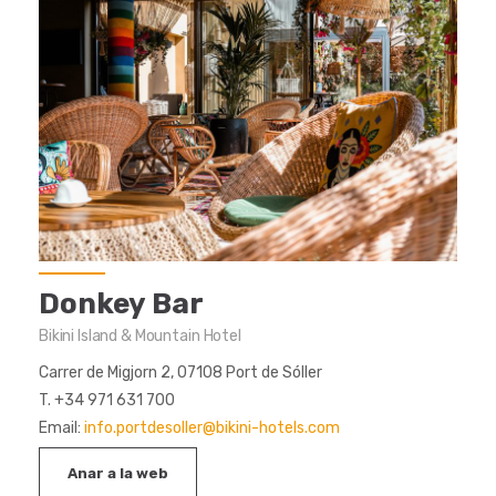
Donkey Bar
Bikini Island & Mountain Hotel
Carrer de Migjorn 2, 07108 Port de Sóller
T. +34 971 631 700
Email:
info.portdesoller@bikini-hotels.com
Anar a la web