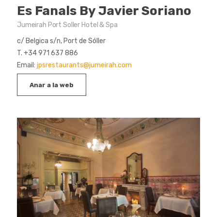
Es Fanals By Javier Soriano
Jumeirah Port Soller Hotel & Spa
c/ Belgica s/n, Port de Sóller
T. +34 971 637 886
Email:
jpsrestaurants@jumeirah.com
Anar a la web