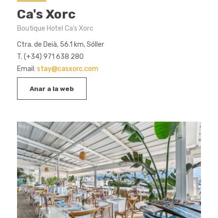
Ca's Xorc
Boutique Hotel Ca's Xorc
Ctra. de Deià, 56.1 km, Sóller
T. (+34) 971 638 280
Email:
stay@casxorc.com
Anar a la web