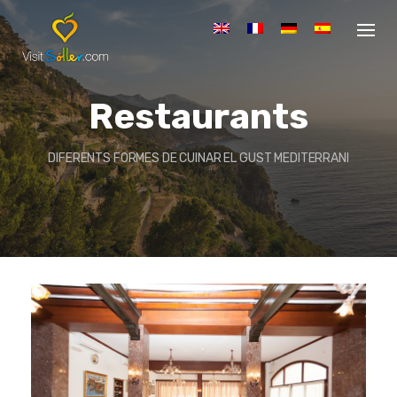
S
k
i
p
t
o
Restaurants
c
o
n
DIFERENTS FORMES DE CUINAR EL GUST MEDITERRANI
t
e
n
t