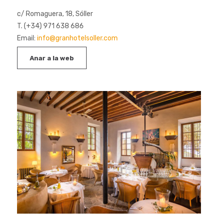
c/ Romaguera, 18, Sóller
T. (+34) 971 638 686
Email:
info@granhotelsoller.com
Anar a la web