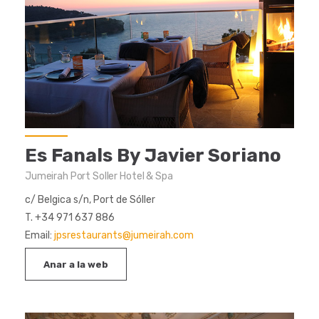
Es Fanals By Javier Soriano
Jumeirah Port Soller Hotel & Spa
c/ Belgica s/n, Port de Sóller
T. +34 971 637 886
Email:
jpsrestaurants@jumeirah.com
Anar a la web