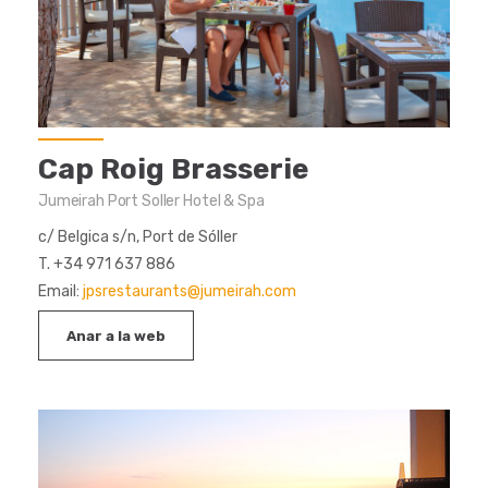
Cap Roig Brasserie
Jumeirah Port Soller Hotel & Spa
c/ Belgica s/n, Port de Sóller
T. +34 971 637 886
Email:
jpsrestaurants@jumeirah.com
Anar a la web