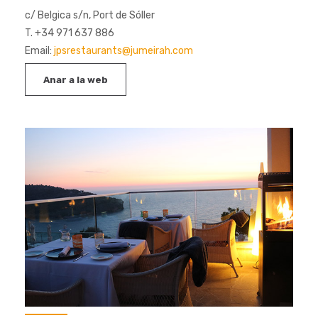
c/ Belgica s/n, Port de Sóller
T. +34 971 637 886
Email:
jpsrestaurants@jumeirah.com
Anar a la web