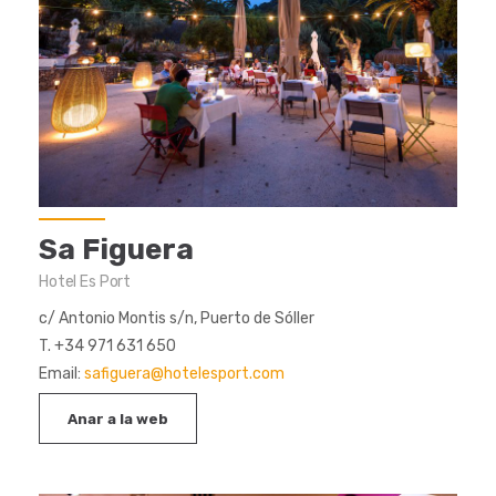
Sa Figuera
Hotel Es Port
c/ Antonio Montis s/n, Puerto de Sóller
T. +34 971 631 650
Email:
safiguera@hotelesport.com
Anar a la web