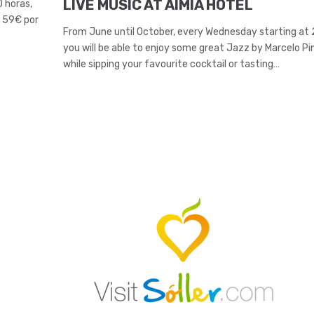
LIVE MUSIC AT AIMIA HOTEL
0 horas,
e 59€ por
From June until October, every Wednesday starting at 
you will be able to enjoy some great Jazz by Marcelo Pi
while sipping your favourite cocktail or tasting…