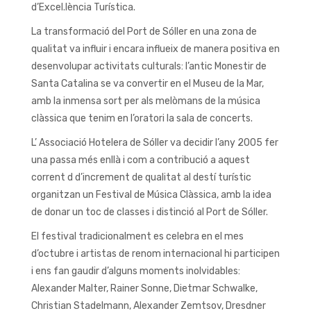
d’Excel.lència Turística.
La transformació del Port de Sóller en una zona de
qualitat va influir i encara influeix de manera positiva en
desenvolupar activitats culturals: l’antic Monestir de
Santa Catalina se va convertir en el Museu de la Mar,
amb la inmensa sort per als melòmans de la música
clàssica que tenim en l’oratori la sala de concerts.
L’ Associació Hotelera de Sóller va decidir l’any 2005 fer
una passa més enllà i com a contribució a aquest
corrent d d’increment de qualitat al destí turístic
organitzan un Festival de Música Clàssica, amb la idea
de donar un toc de classes i distinció al Port de Sóller.
El festival tradicionalment es celebra en el mes
d’octubre i artistas de renom internacional hi participen
i ens fan gaudir d’alguns moments inolvidables:
Alexander Malter, Rainer Sonne, Dietmar Schwalke,
Christian Stadelmann, Alexander Zemtsov, Dresdner