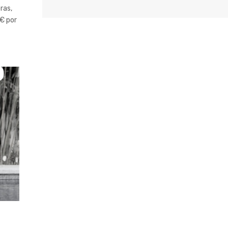
ras,
9€ por